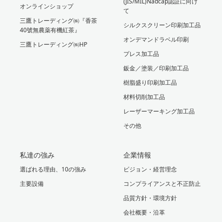
(JIS/MIL)Nadcap認証に向け
オンラインショップ
て
三鷹トレーディング㈱『香茶
シルクスクリーン印刷加工品
40號無農薬有機紅茶』
オンデマンドラベル印刷
三鷹トレーディング㈱HP
プレス加工品
鈑金／塗装／印刷加工品
樹脂盛り印刷加工品
材料切削加工品
レーザーマーキング加工品
その他
私達の強み
企業情報
選ばれる理由、10の強み
ビジョン・経営理念
主要設備
コンプライアンスと不正防止
品質方針・環境方針
会社概要・沿革