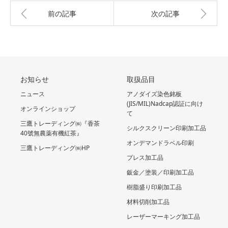
前の記事
次の記事
お知らせ
取扱品目
ニュース
アノダイズ染色銘板
(JIS/MIL)Nadcap認証に向け
オンラインショップ
て
三鷹トレーディング㈱『香茶
シルクスクリーン印刷加工品
40號無農薬有機紅茶』
オンデマンドラベル印刷
三鷹トレーディング㈱HP
プレス加工品
鈑金／塗装／印刷加工品
樹脂盛り印刷加工品
材料切削加工品
レーザーマーキング加工品