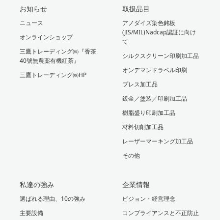
お知らせ
取扱品目
ニュース
アノダイズ染色銘板
(JIS/MIL)Nadcap認証に向け
オンラインショップ
て
三鷹トレーディング㈱『香茶
シルクスクリーン印刷加工品
40號無農薬有機紅茶』
オンデマンドラベル印刷
三鷹トレーディング㈱HP
プレス加工品
鈑金／塗装／印刷加工品
樹脂盛り印刷加工品
材料切削加工品
レーザーマーキング加工品
その他
私達の強み
企業情報
選ばれる理由、10の強み
ビジョン・経営理念
主要設備
コンプライアンスと不正防止