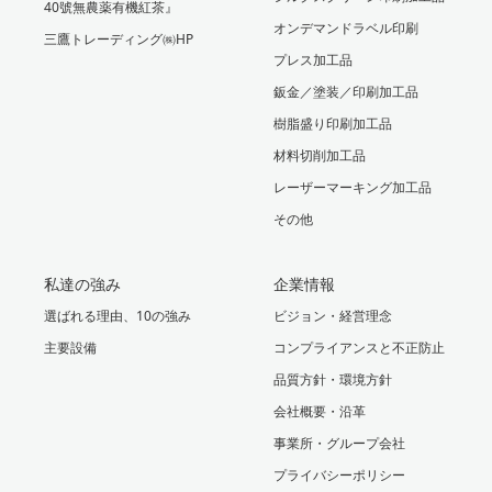
40號無農薬有機紅茶』
オンデマンドラベル印刷
三鷹トレーディング㈱HP
プレス加工品
鈑金／塗装／印刷加工品
樹脂盛り印刷加工品
材料切削加工品
レーザーマーキング加工品
その他
私達の強み
企業情報
選ばれる理由、10の強み
ビジョン・経営理念
主要設備
コンプライアンスと不正防止
品質方針・環境方針
会社概要・沿革
事業所・グループ会社
プライバシーポリシー