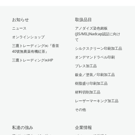
お知らせ
取扱品目
ニュース
アノダイズ染色銘板
(JIS/MIL)Nadcap認証に向け
オンラインショップ
て
三鷹トレーディング㈱『香茶
シルクスクリーン印刷加工品
40號無農薬有機紅茶』
オンデマンドラベル印刷
三鷹トレーディング㈱HP
プレス加工品
鈑金／塗装／印刷加工品
樹脂盛り印刷加工品
材料切削加工品
レーザーマーキング加工品
その他
私達の強み
企業情報