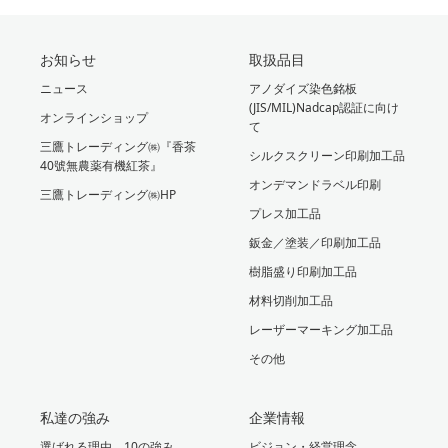
お知らせ
取扱品目
ニュース
アノダイズ染色銘板
(JIS/MIL)Nadcap認証に向け
オンラインショップ
て
三鷹トレーディング㈱『香茶
シルクスクリーン印刷加工品
40號無農薬有機紅茶』
オンデマンドラベル印刷
三鷹トレーディング㈱HP
プレス加工品
鈑金／塗装／印刷加工品
樹脂盛り印刷加工品
材料切削加工品
レーザーマーキング加工品
その他
私達の強み
企業情報
選ばれる理由、10の強み
ビジョン・経営理念